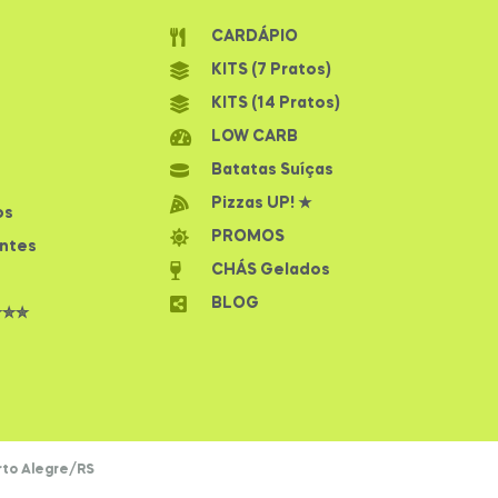
CARDÁPIO
KITS (7 Pratos)
KITS (14 Pratos)
LOW CARB
Batatas Suíças
Pizzas UP! ★
os
PROMOS
ntes
CHÁS Gelados
BLOG
✮✮✮
rto Alegre/RS