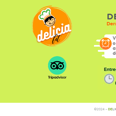
D
Der
©
2024 –
DE
LI