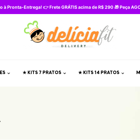
o à Pronta-Entrega! 👉 Frete GRÁTIS acima de R$ 290 🎁 Peça A
ES
★ KITS 7 PRATOS
★ KITS 14 PRATOS
M
”