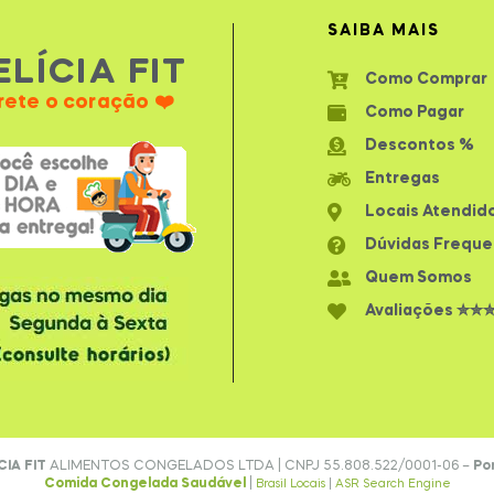
SAIBA MAIS
ELÍCIA FIT
Como Comprar
rete o coração ❤️
Como Pagar
Descontos %
Entregas
Locais Atendid
Dúvidas Freque
Quem Somos
Avaliações ✮✮
CIA FIT
ALIMENTOS CONGELADOS LTDA | CNPJ 55.808.522/0001-06 –
Po
Comida Congelada Saudável
|
Brasil Locais
|
ASR Search Engine