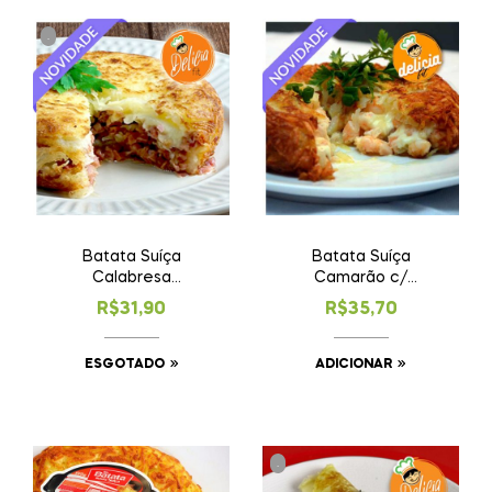
.
Batata Suíça
Batata Suíça
Calabresa
Camarão c/
c/Requeijão
Requeijão ★
R$
31,90
R$
35,70
(esgotado)
Premium
ESGOTADO
ADICIONAR
.