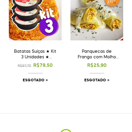
Batatas Suíças ★ Kit
Panquecas de
3 Unidades ★
Frango com Molho
Promoção!
Branco (esgotado)
R$
79,50
R$
25,90
R$
97,70
ESGOTADO
ESGOTADO