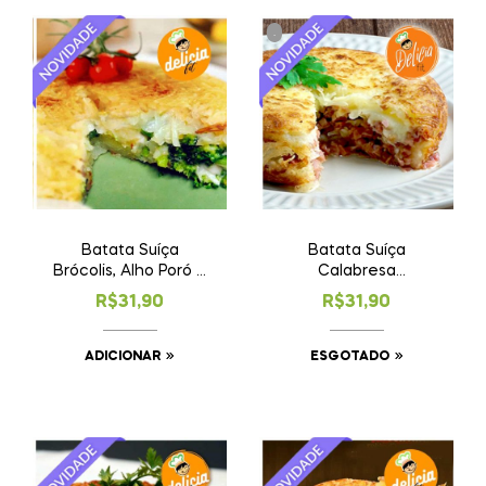
.
Batata Suíça
Batata Suíça
Brócolis, Alho Poró e
Calabresa
Requeijão
c/Requeijão
R$
31,90
R$
31,90
(esgotado)
ADICIONAR
ESGOTADO