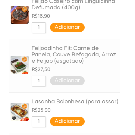
Feijão Caseiro com Linguicinha
Defumada (400g)
R$
16,90
Adicionar
Feijoadinha Fit: Carne de
Panela, Couve Refogada, Arroz
e Feijão (esgotado)
R$
27,50
Adicionar
Lasanha Bolonhesa (para assar)
R$
25,90
Adicionar