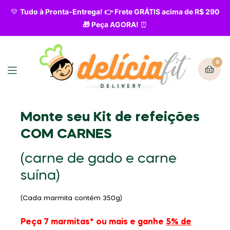
💛
Tudo à Pronta-Entrega! 👉 Frete GRÁTIS acima de R$ 290
🎁 Peça AGORA!
⏰
0
Monte seu
Kit
de refeições
COM CARNES
(carne de gado e carne
suína)
(Cada marmita contém 350g)
Peça 7 marmitas* ou mais e ganhe
5% de