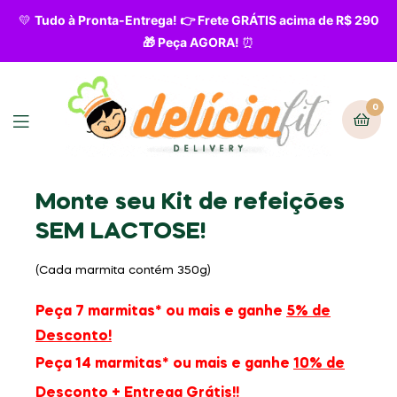
💛
Tudo à Pronta-Entrega! 👉 Frete GRÁTIS acima de R$ 290
🎁 Peça AGORA!
⏰
0
Monte seu
Kit
de refeições
SEM LACTOSE!
(Cada marmita contém 350g)
Peça 7 marmitas* ou mais e ganhe
5% de
Desconto!
Peça 14 marmitas* ou mais e ganhe
10% de
Desconto + Entrega Grátis!!