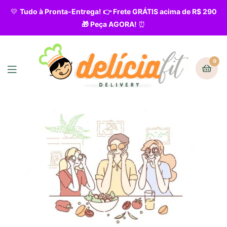
💛
Tudo à Pronta-Entrega! 👉 Frete GRÁTIS acima de R$ 290
🎁 Peça AGORA!
⏰
0