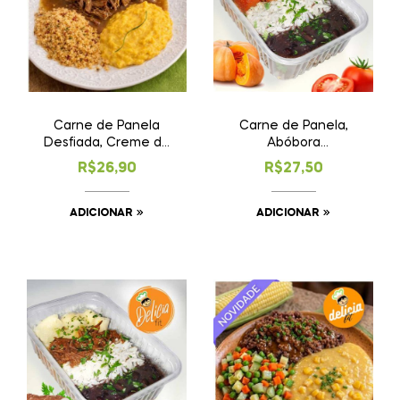
Carne de Panela
Carne de Panela,
Desfiada, Creme de
Abóbora
Milho e Farofa
Caramelada, Arroz e
R$
26,90
R$
27,50
c/Bacon ★
Feijão ★ Gaudéria
Novidade!
ADICIONAR
ADICIONAR