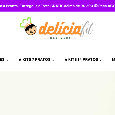
o à Pronta-Entrega! 👉 Frete GRÁTIS acima de R$ 290 🎁 Peça A
ES
★ KITS 7 PRATOS
★ KITS 14 PRATOS
M