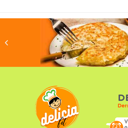
D
Der