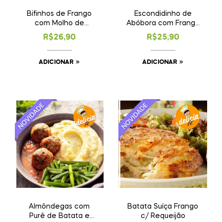
Bifinhos de Frango
Escondidinho de
com Molho de
Abóbora com Frango
Espinafre, Arroz e
Desfiado
R$
26,90
R$
25,90
Cenoura Refogada
ADICIONAR
ADICIONAR
Almôndegas com
Batata Suíça Frango
Purê de Batata e
c/ Requeijão