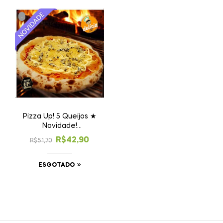
.
Pizza Up! 5 Queijos ★
Novidade!
(esgotado)
R$
42,90
R$
51,70
ESGOTADO