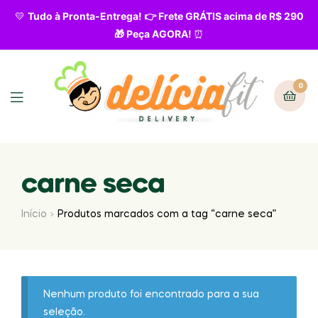
💛
Tudo à Pronta-Entrega! 👉 Frete GRÁTIS acima de R$ 290
🎁 Peça AGORA!
⏰
0
carne seca
Início
Produtos marcados com a tag “carne seca”
Nenhum produto foi encontrado para a sua
seleção.