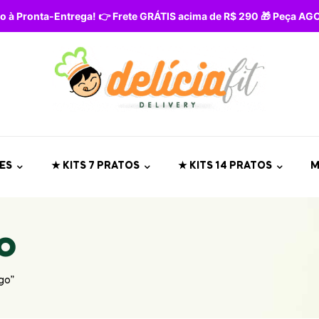
o à Pronta-Entrega! 👉 Frete GRÁTIS acima de R$ 290 🎁 Peça A
ES
★ KITS 7 PRATOS
★ KITS 14 PRATOS
M
o
go”