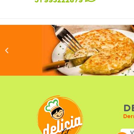
51 993222879
D
Der