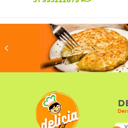
51 993222879
D
Der