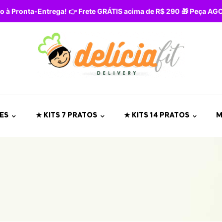
o à Pronta-Entrega! 👉 Frete GRÁTIS acima de R$ 290 🎁 Peça A
ES
★ KITS 7 PRATOS
★ KITS 14 PRATOS
M