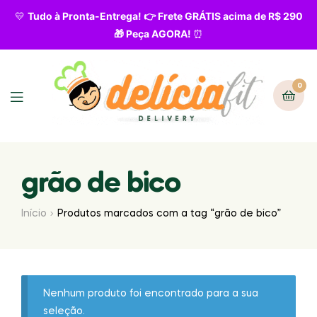
💛
Tudo à Pronta-Entrega! 👉 Frete GRÁTIS acima de R$ 290
🎁 Peça AGORA!
⏰
0
grão de bico
Início
Produtos marcados com a tag “grão de bico”
Nenhum produto foi encontrado para a sua
seleção.