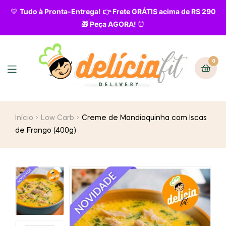
💛
Tudo à Pronta-Entrega! 👉 Frete GRÁTIS acima de R$ 290
🎁 Peça AGORA!
⏰
0
Início
Low Carb
Creme de Mandioquinha com Iscas
de Frango (400g)