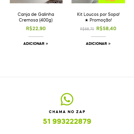
Canja de Galinha
Kit Loucos por Sopa!
Cremosa (400g)
★ Promoção!
R$
22,90
R$
58,40
R$
68,70
ADICIONAR
ADICIONAR
CHAMA NO ZAP
51 993222879