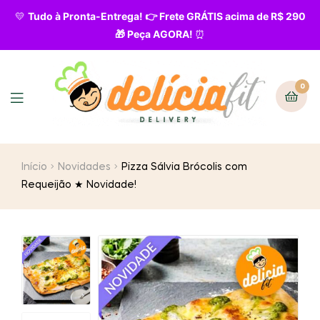
💛
Tudo à Pronta-Entrega! 👉 Frete GRÁTIS acima de R$ 290
🎁 Peça AGORA!
⏰
0
Início
Novidades
Pizza Sálvia Brócolis com
Requeijão ★ Novidade!