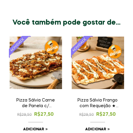
Você também pode gostar de…
Pizza Sálvia Carne
Pizza Sálvia Frango
de Panela c/
com Requeijão ★
Gorgonzola ★
Novidade!
R$
27,50
R$
27,50
R$
29,50
R$
29,50
Novidade!
ADICIONAR
ADICIONAR