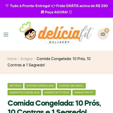
💛
Tudo à Pronta-Entrega! 👉 Frete GRÁTIS acima de R$ 290
🎁 Peça AGORA!
⏰
0
Início
Artigos
Comida Congelada: 10 Prós, 10
Contras e 1 Segredo!
ARTIGOS
COMIDA CONGELADA
COMIDA SAUDÁVEL
MARMITA CONGELADA
MARMITA FITNESS
MARMITAS FIT
Comida Congelada: 10 Prós,
10 Contras e 1 Segredo!