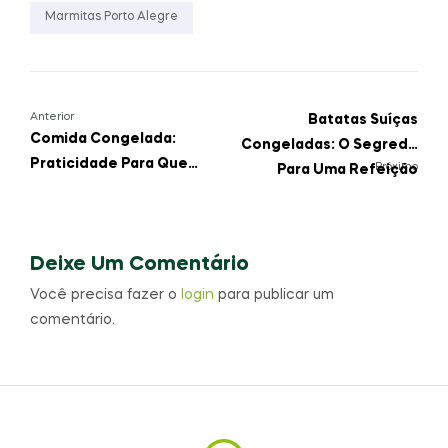
Marmitas Porto Alegre
Anterior
Batatas Suíças
Comida Congelada:
Congeladas: O Segredo
Praticidade Para Quem
Próximo
Para Uma Refeição
Não Tem Tempo De
Saborosa E Prática!
Cozinhar
Deixe Um Comentário
Você precisa fazer o
login
para publicar um
comentário.