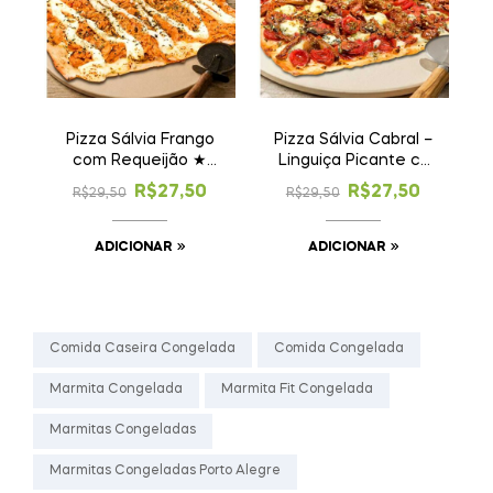
Pizza Sálvia Frango
Pizza Sálvia Cabral –
com Requeijão ★
Linguiça Picante c/
Novidade!
Cebola
R$
27,50
R$
27,50
R$
29,50
R$
29,50
Caramelizada ★
Novidade!
ADICIONAR
ADICIONAR
Comida Caseira Congelada
Comida Congelada
Marmita Congelada
Marmita Fit Congelada
Marmitas Congeladas
Marmitas Congeladas Porto Alegre