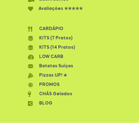
Avaliações ✮✮✮✮✮
CARDÁPIO
KITS (7 Pratos)
KITS (14 Pratos)
LOW CARB
Batatas Suíças
Pizzas UP! ★
PROMOS
CHÁS Gelados
BLOG