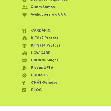
Quem Somos
Avaliações ✮✮✮✮✮
CARDÁPIO
KITS (7 Pratos)
KITS (14 Pratos)
LOW CARB
Batatas Suíças
Pizzas UP! ★
PROMOS
CHÁS Gelados
BLOG