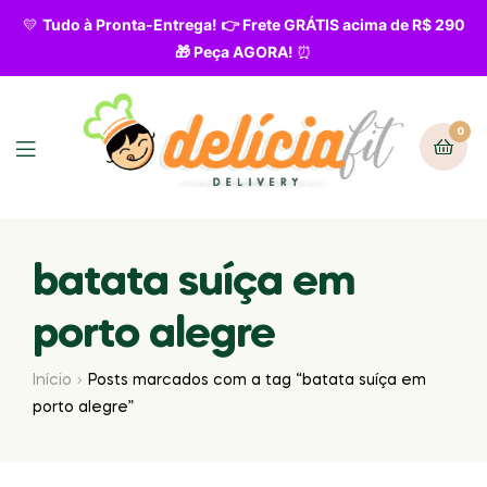
💛
Tudo à Pronta-Entrega! 👉 Frete GRÁTIS acima de R$ 290
🎁 Peça AGORA!
⏰
0
batata suíça em
porto alegre
Início
Posts marcados com a tag “batata suíça em
porto alegre”