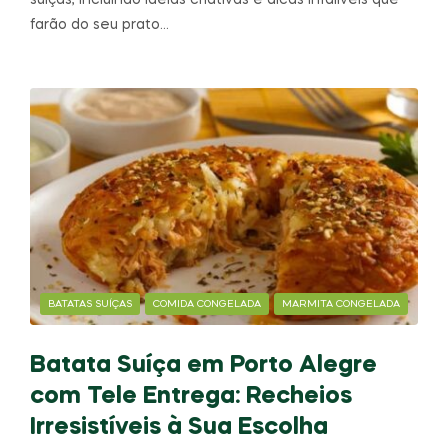
suíças, incluindo ideias criativas e dicas infalíveis que
farão do seu prato…
BATATAS SUÍÇAS
COMIDA CONGELADA
MARMITA CONGELADA
Batata Suíça em Porto Alegre
com Tele Entrega: Recheios
Irresistíveis à Sua Escolha