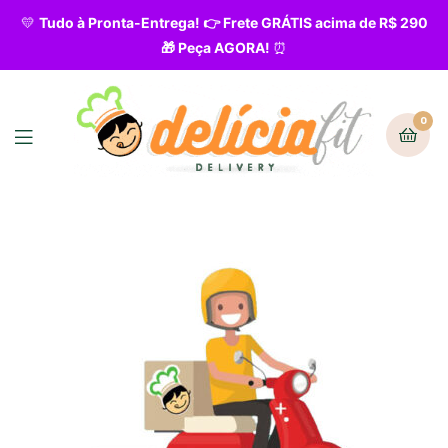
💛
Tudo à Pronta-Entrega! 👉 Frete GRÁTIS acima de R$ 290
🎁 Peça AGORA!
⏰
0